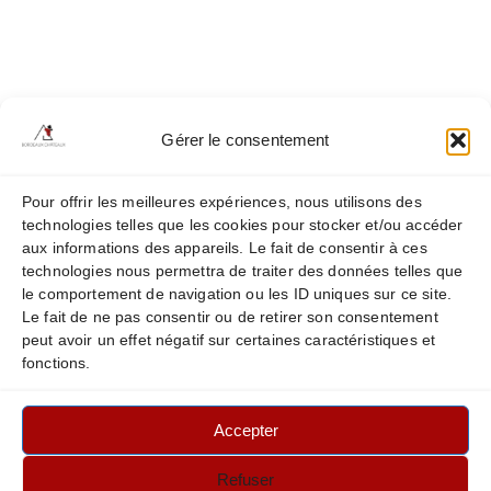
Our Châteaux
Châteaux Haut Page Libéral
Châteaux Soutard
Gérer le consentement
Châteaux Pessac-Leognan & Graves
Châteaux Pichon Baron
Pour offrir les meilleures expériences, nous utilisons des
technologies telles que les cookies pour stocker et/ou accéder
Châteaux Prieure Lichine
aux informations des appareils. Le fait de consentir à ces
technologies nous permettra de traiter des données telles que
Châteaux Pedesclaux
le comportement de navigation ou les ID uniques sur ce site.
Le fait de ne pas consentir ou de retirer son consentement
peut avoir un effet négatif sur certaines caractéristiques et
fonctions.
Legal Notice
Privacy & Cookie Policy
Accepter
Refuser
Contact