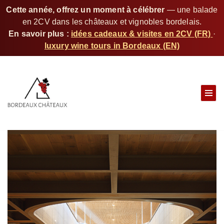
Cette année, offrez un moment à célébrer
— une balade
en 2CV dans les châteaux et vignobles bordelais.
En savoir plus :
idées cadeaux & visites en 2CV (FR)
·
luxury wine tours in Bordeaux (EN)
S
k
i
p
t
o
c
o
n
t
e
n