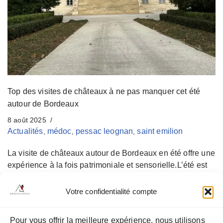
n
u
Top des visites de châteaux à ne pas manquer cet été
autour de Bordeaux
8 août 2025
Actualités
médoc
pessac leognan
saint emilion
,
,
,
La visite de châteaux autour de Bordeaux en été offre une
expérience à la fois patrimoniale et sensorielle.L’été est
la saison idéale pour partir à la découverte des vignobles
bordelais. Les journées sont longues, la lumière sublime
Votre confidentialité compte
les chais, et les terrasses ombragées accueillent les
visiteurs pour des dégustations inoubliables. Cet été,
Pour vous offrir la meilleure expérience, nous utilisons