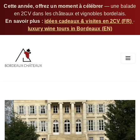
Cette année, offrez un moment à célébrer
— une balade
en 2CV dans les châteaux et vignobles bordelais.
En savoir plus :
idées cadeaux & visites en 2CV (FR)
·
luxury wine tours in Bordeaux (EN)
A
l
l
e
r
a
u
c
o
n
t
e