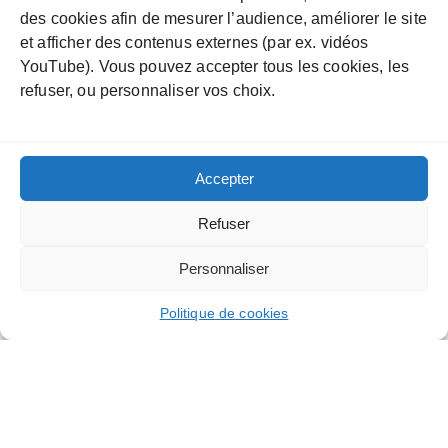
Bordeaux-chateaux.com vous propose une sélection de
des cookies afin de mesurer l’audience, améliorer le site
visites de châteaux à ne pas manquer. Une expérience
et afficher des contenus externes (par ex. vidéos
unique : la balade…
Lire la suite »
YouTube). Vous pouvez accepter tous les cookies, les
refuser, ou personnaliser vos choix.
Accepter
Refuser
Personnaliser
Politique de cookies