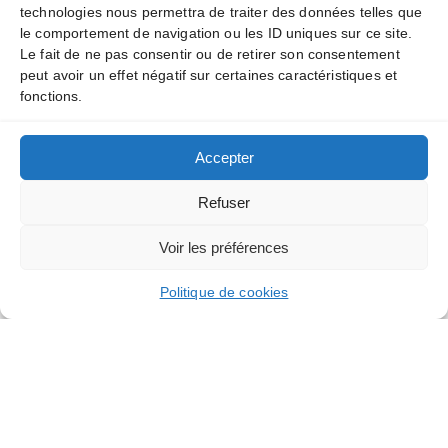
quickly become complex without the right guidance.
technologies nous permettra de traiter des données telles que
Between traditional visits, private…
Read More »
le comportement de navigation ou les ID uniques sur ce site.
Le fait de ne pas consentir ou de retirer son consentement
peut avoir un effet négatif sur certaines caractéristiques et
fonctions.
Accepter
Refuser
Voir les préférences
Politique de cookies