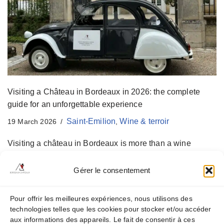
t
Visiting a Château in Bordeaux in 2026: the complete
guide for an unforgettable experience
Saint-Emilion
Wine & terroir
19 March 2026
,
Visiting a château in Bordeaux is more than a wine
tasting — it’s a complete cultural and sensory
experience.It means stepping into a world where history,
Gérer le consentement
landscapes and ancestral know-how come together. But
in 2026, with the diversity of estates and offers available,
Pour offrir les meilleures expériences, nous utilisons des
one question arises:how do you choose the right
technologies telles que les cookies pour stocker et/ou accéder
experience? Organizing a château visit in Bordeaux can
aux informations des appareils. Le fait de consentir à ces