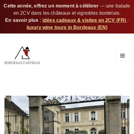
Cette année, offrez un moment à célébrer
— une balade
en 2CV dans les châteaux et vignobles bordelais.
En savoir plus :
idées cadeaux & visites en 2CV (FR)
·
luxury wine tours in Bordeaux (EN)
S
k
i
p
t
o
c
o
n
t
e
n